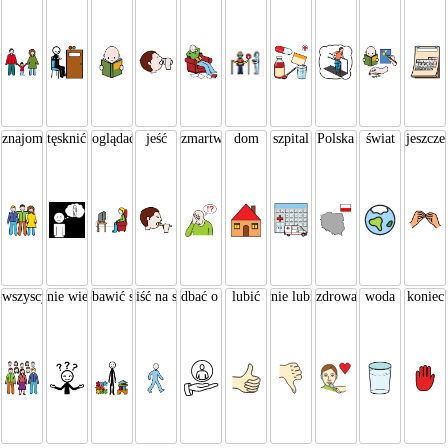
znajomi
tęsknić
oglądać
jeść
zmartwiony
dom
szpital
Polska
świat
jeszcze
wszyscy
nie wiem
bawić się
iść na spacer
dbać o siebie
lubić
nie lubić
zdrowa żywność
woda
koniec