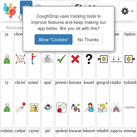
CoughDrop uses tracking tools to
edi
/
Koronawirus
improve features and keep making our
Koronawirus
app better. Are you ok with this?
ja
chorować
zatrzymać
myć ręce
tak
nie
co?
było
jest
będzie
Allow "Cookies"
No Thanks
ty
chcieć
zostać w domu
spać
przestraszony
koronawirus
kaszel
gorączka
ciężko oddycha
tydzień
rodzina
czekać
czytać
pić
spokojny
kwarantanna
lekarstwo
rehabilitacja
zajęcia
miesiąc